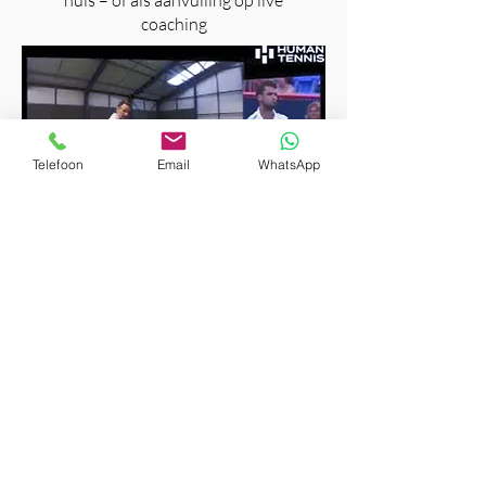
huis – of als aanvulling op live
coaching
Telefoon
Email
WhatsApp
Stap-voor-stap technische basis,
geschikt voor niveau 5 t/m 9
Check hem hier