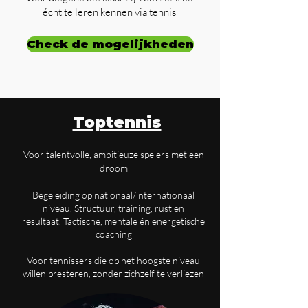
écht te leren kennen via tennis
Check de mogelijkheden
Toptennis
Voor talentvolle, ambitieuze spelers met een
droom
Begeleiding op nationaal/internationaal
niveau.
Structuur, training, rust en
resultaat.
Tactische, mentale én energetische
coaching
Voor tennissers die op het hoogste niveau
willen presteren, zonder zichzelf te verliezen