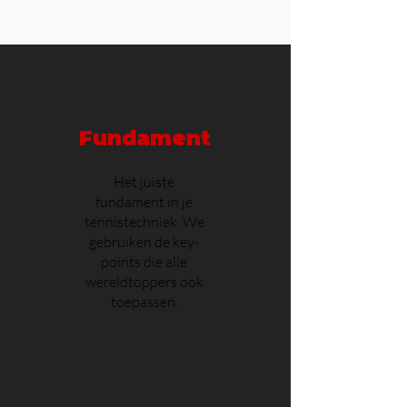
Fundament
Het juiste
fundament in je
tennistechniek. We
gebruiken de key-
points die alle
wereldtoppers ook
toepassen.