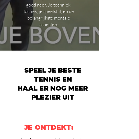
goed neer. Je techniek,
tactiek, je speelstijl, en de
belangrijkste mentale
aspecten.
SPEEL JE BESTE
TENNIS EN
HAAL ER NOG MEER
PLEZIER UIT
JE ONTDEKT: