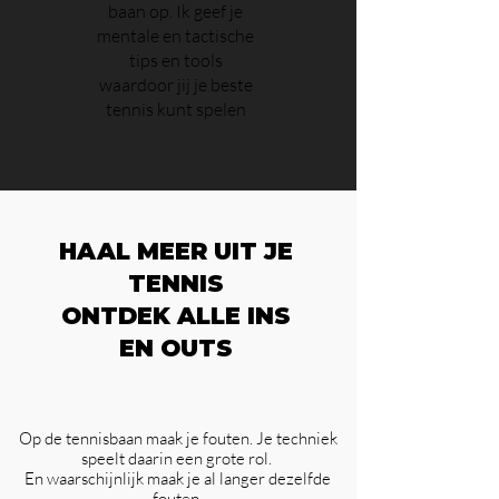
baan op. Ik geef je
mentale en tactische
tips en tools
waardoor jij je beste
tennis kunt spelen
HAAL MEER UIT JE
TENNIS
ONTDEK ALLE INS
EN OUTS
Op de tennisbaan maak je fouten. Je techniek
speelt daarin een grote rol.
En waarschijnlijk maak je al langer dezelfde
fouten.