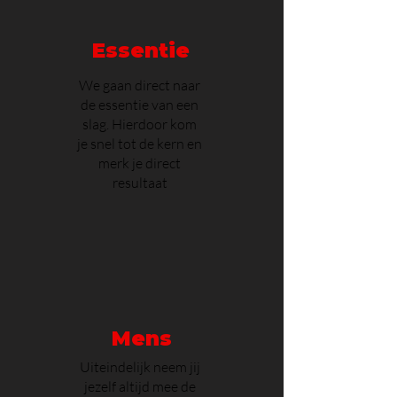
Essentie
We gaan direct naar
de essentie van een
slag. Hierdoor kom
je snel tot de kern en
merk je direct
resultaat
Mens
Uiteindelijk neem jij
jezelf altijd mee de