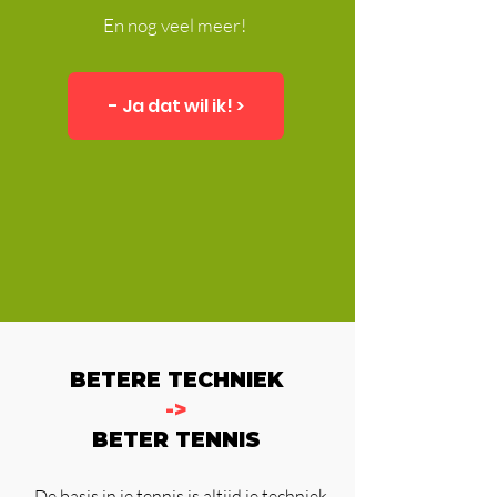
En nog veel meer!
- Ja dat wil ik! >
BETERE TECHNIEK
->
BETER TENNIS
De basis in je tennis is altijd je techniek.