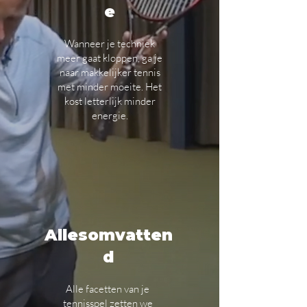
e
Wanneer je techniek
meer gaat kloppen, ga je
naar makkelijker tennis
met minder moeite. Het
kost letterlijk minder
energie.
Allesomvatten
d
Alle facetten van je
tennisspel zetten we